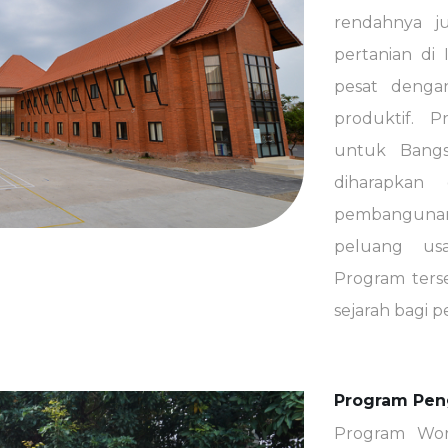
rendahnya j
pertanian di
pesat denga
produktif. 
untuk Bangs
diharapkan 
pembanguna
peluang usa
Program ters
sejarah bagi 
Program Pen
Program Wo