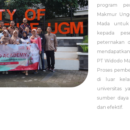
program pen
Makmur Ungga
Mada untuk
kepada pese
peternakan 
mendapatkan
PT Widodo Mak
Proses pembe
di luar kela
universitas
sumber daya 
dan efektif.