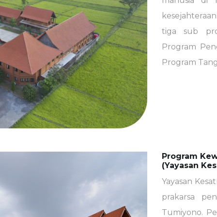
manusia di 
kesejahteraan
tiga sub pr
Program Pen
Program Tang
Program Kew
(Yayasan Kes
Yayasan Kesat
prakarsa pe
Tumiyono. Pen