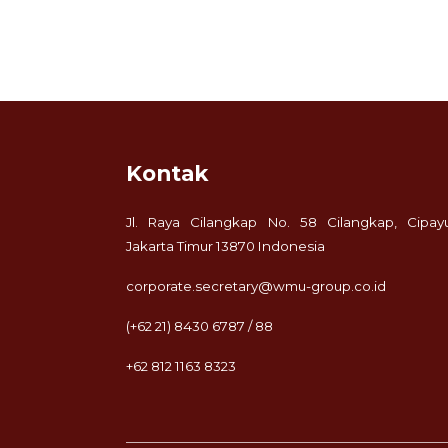
Kontak
Jl. Raya Cilangkap No. 58 Cilangkap, Cipay
Jakarta Timur 13870 Indonesia
corporate.secretary@wmu-group.co.id
(+62 21) 8430 6787 / 88
+62 812 1163 8323