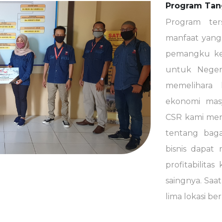
Program Tan
Program ter
manfaat yang 
pemangku ke
untuk Neger
memelihara 
ekonomi masy
CSR kami men
tentang bag
bisnis dapat
profitabilita
saingnya. Saa
lima lokasi be